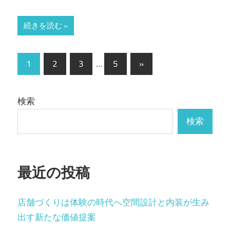
続きを読む
投
次
1
2
3
…
5
»
の
稿
記
の
検索
事
ペ
検索
ー
ジ
最近の投稿
送
り
店舗づくりは体験の時代へ空間設計と内装が生み
出す新たな価値提案