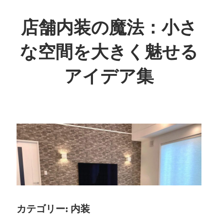
コ
ン
店舗内装の魔法：小さ
テ
な空間を大きく魅せる
ン
ツ
アイデア集
へ
ス
狭
キ
い
ッ
空
プ
間
も
魅
力
的
に
カテゴリー:
内装