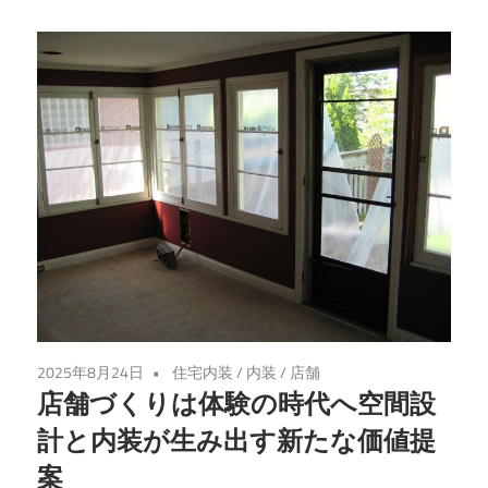
変
身！
夢
の
店
作
り
の
ヒ
ン
ト
が
2025年8月24日
住宅内装
/
内装
/
店舗
こ
店舗づくりは体験の時代へ空間設
こ
計と内装が生み出す新たな価値提
に
案