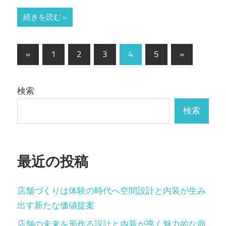
続きを読む
投
前
次
«
1
2
3
4
5
»
の
の
稿
記
記
の
検索
事
事
ペ
検索
ー
ジ
最近の投稿
送
り
店舗づくりは体験の時代へ空間設計と内装が生み
出す新たな価値提案
店舗の未来を形作る設計と内装が導く魅力的な商