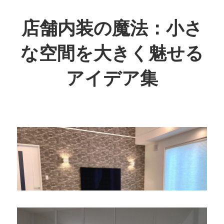
コ
ン
店舗内装の魔法：小さ
テ
な空間を大きく魅せる
ン
ツ
アイデア集
へ
ス
狭
キ
い
ッ
空
プ
間
も
魅
力
的
に