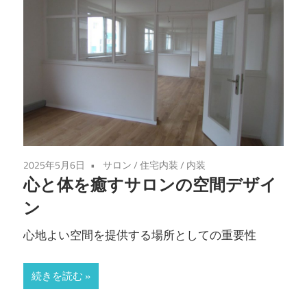
変
身！
夢
の
店
作
り
の
ヒ
2025年5月6日
サロン
/
住宅内装
/
内装
心と体を癒すサロンの空間デザイ
ン
ト
ン
が
心地よい空間を提供する場所としての重要性
こ
こ
続きを読む
に